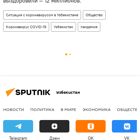
выздоровели — 12 миллионов.
Ситуация с коронавирусом в Узбекистане
Общество
Коронавирус COVID-19
Узбекистан
пандемия
Узбекистан
НОВОСТИ
ПОЛИТИКА
В МИРЕ
ЭКОНОМИКА
ОБЩЕСТВ
Telegram
Дзен
OK
VK