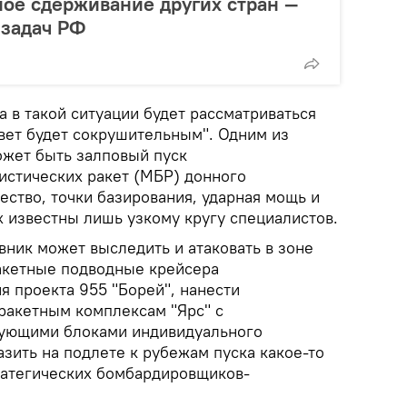
ое сдерживание других стран —
 задач РФ
а в такой ситуации будет рассматриваться
твет будет сокрушительным". Одним из
ожет быть залповый пуск
стических ракет (МБР) донного
ество, точки базирования, ударная мощь и
х известны лишь узкому кругу специалистов.
вник может выследить и атаковать в зоне
акетные подводные крейсера
я проекта 955 "Борей", нанести
 ракетным комплексам "Ярс" с
ующими блоками индивидуального
азить на подлете к рубежам пуска какое-то
ратегических бомбардировщиков-