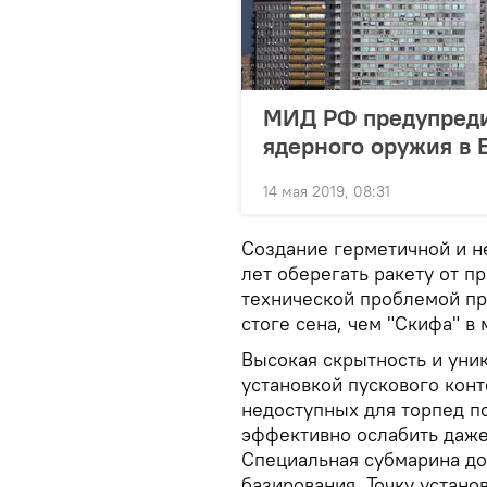
МИД РФ предупреди
ядерного оружия в 
14 мая 2019, 08:31
Создание герметичной и н
лет оберегать ракету от п
технической проблемой про
стоге сена, чем "Скифа" в 
Высокая скрытность и уни
установкой пускового кон
недоступных для торпед п
эффективно ослабить даже
Специальная субмарина дос
базирования. Точку устан