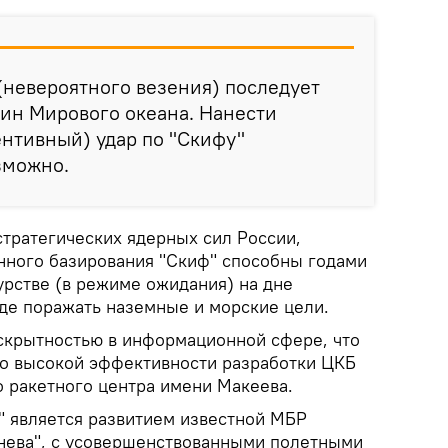
 (невероятного везения) последует
бин Мирового океана. Нанести
нтивный) удар по "Скифу"
зможно.
тратегических ядерных сил России,
нного базирования "Скиф" способны годами
урстве (в режиме ожидания) на дне
нде поражать наземные и морские цели.
 скрытностью в информационной сфере, что
 о высокой эффективности разработки ЦКБ
о ракетного центра имени Макеева.
 является развитием известной МБР
нева", с усовершенствованными полетными