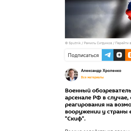
© Sputnik / Рамиль Ситдиков
/
Перейти 
Подписаться
Александр Хроленко
Все материалы
Военный обозреватель
арсенале РФ в случае,
реагирования на возмо
вооружении у страны 
"Скиф".