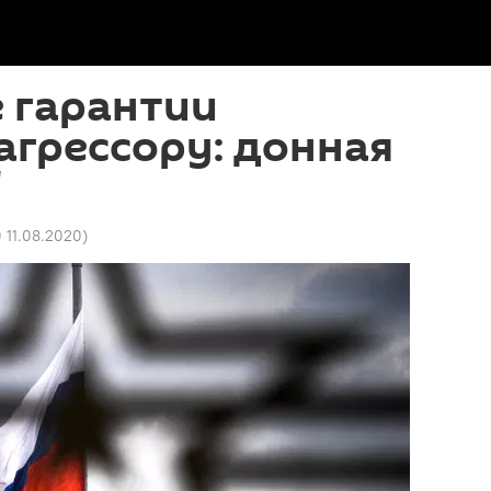
 гарантии
агрессору: донная
"
0 11.08.2020
)