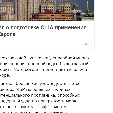
л о подготовке США применения
Европе
ержавеющей "упаковки", способной много
роникновения соленой воды, было главной
екта. Зато сегодня легче найти иголку в
море.
кальная боевая живучесть достигаются
тейнера МБР на больших глубинах,
отенциального противника, способных
 ядерный удар по поверхности моря.
тавляет ракету "Скиф" к месту
овки отследить существующими и