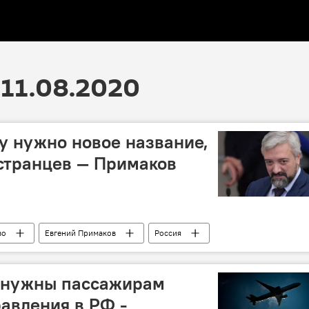
11.08.2020
у нужно новое название,
странцев — Примаков
во
Евгений Примаков
Россия
 нужны пассажирам
равления в РФ -