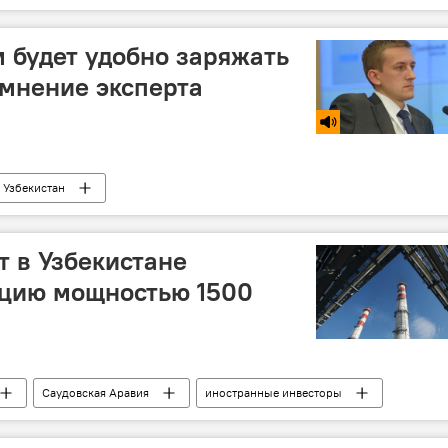
м будет удобно заряжать
мнение эксперта
Узбекистан
т в Узбекистане
нцию мощностью 1500
Саудовская Аравия
иностранные инвесторы
ция
Сырдарьинская область