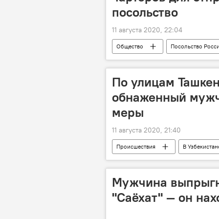
посольство
11 августа 2020, 22:04
Общество
Посольство Росси
По улицам Ташке
обнаженный мужч
меры
11 августа 2020, 21:40
Происшествия
В Узбекистан
Чиланзарский район
хулиг
Мужчина выпрыгн
"Саёхат" — он на