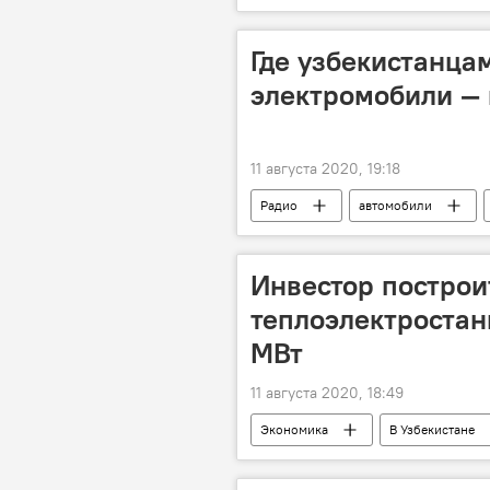
Где узбекистанца
электромобили — 
11 августа 2020, 19:18
Радио
автомобили
Инвестор построи
теплоэлектроста
МВт
11 августа 2020, 18:49
Экономика
В Узбекистане
Строительство
электростан