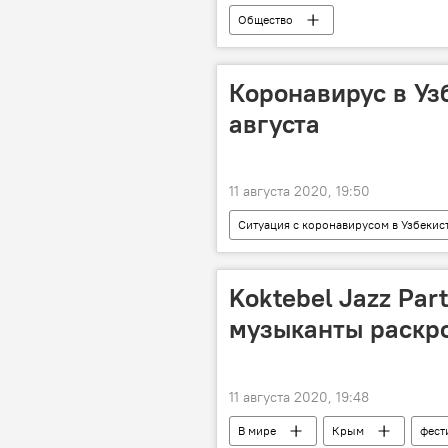
Общество
Коронавирус в Узб
августа
11 августа 2020, 19:50
Ситуация с коронавирусом в Узбекис
Коронавирус COVID-19
Кар
Министерство здравоохранения Узбе
Koktebel Jazz Par
музыканты раскр
11 августа 2020, 19:48
В мире
Крым
фест