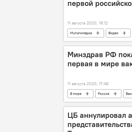
первой российско
11 августа 2020, 18:12
Мультимедиа
Видео
Минздрав РФ пока
первая в мире ва
11 августа 2020, 17:48
В мире
Россия
Вак
Владимир Путин
ЦБ аннулировал 
представительств