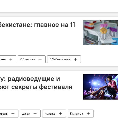
екистане: главное на 11
тане
Общество
В Узбекистане
антин
здравоохранение
кистана
население
Узбекистан
ty: радиоведущие и
оют секреты фестиваля
иваль
джаз
музыка
Культура