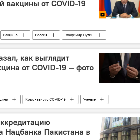
й вакцины от COVID-19
Вакцина
Россия
Владимир Путин
зал, как выглядит
кцина от COVID-19 — фото
цина
Коронавирус COVID-19
Ученые
аккредитацию
а Нацбанка Пакистана в