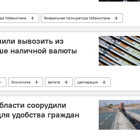
ра Узбекистана
Генеральная прокуратура Узбекистана
гостиница
Узбекистан
Ташкент
или вывозить из
ше наличной валюты
Экономика
валюта
декларация
бласти соорудили
ля удобства граждан