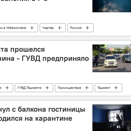
и в Узбекистане
Чартер
Россия
нта прошелся
ина - ГУВД предприняло
е
ГУВД Ташкента
Происшествие
Ташкент
анство
ул с балкона гостиницы
ходился на карантине