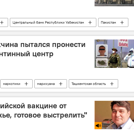
Центральный банк Республики Узбекистан
Пакистан
чина пытался пронести
антинный центр
наркотики
марихуана
Ташкентская область
ийской вакцине от
жье, готовое выстрелить"