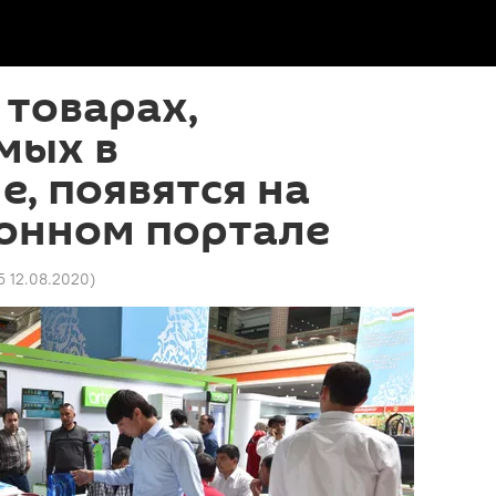
 товарах,
мых в
е, появятся на
онном портале
5 12.08.2020
)