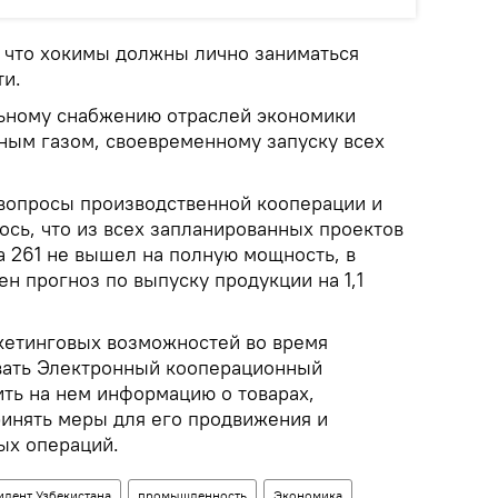
, что хокимы должны лично заниматься
и.
ьному снабжению отраслей экономики
ным газом, своевременному запуску всех
 вопросы производственной кооперации и
ось, что из всех запланированных проектов
а 261 не вышел на полную мощность, в
ен прогноз по выпуску продукции на 1,1
кетинговых возможностей во время
вать Электронный кооперационный
ить на нем информацию о товарах,
ринять меры для его продвижения и
ых операций.
идент Узбекистана
промышленность
Экономика