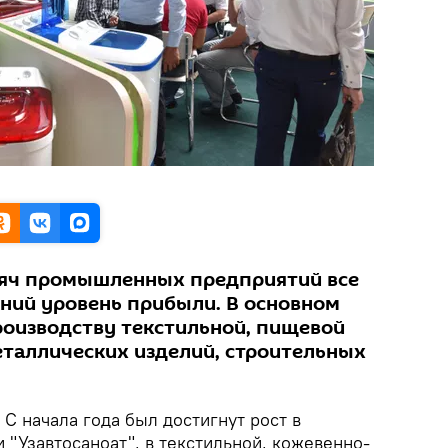
сяч промышленных предприятий все
ний уровень прибыли. В основном
роизводству текстильной, пищевой
еталлических изделий, строительных
С начала года был достигнут рост в
и "Узавтосаноат", в текстильной, кожевенно-