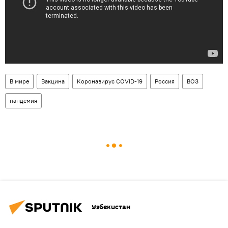
В мире
Вакцина
Коронавирус COVID-19
Россия
ВОЗ
пандемия
Узбекистан