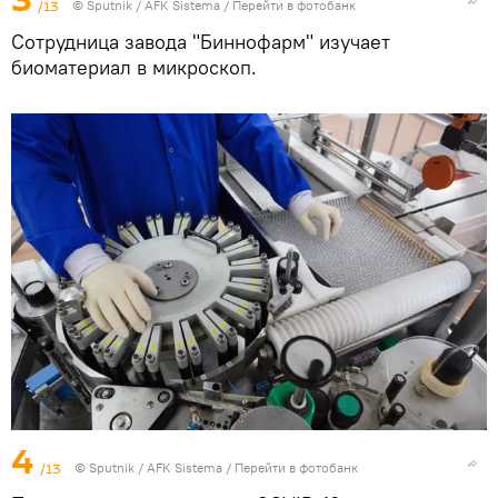
/13
© Sputnik / AFK Sistema
/
Перейти в фотобанк
Сотрудница завода "Биннофарм" изучает
биоматериал в микроскоп.
4
/13
© Sputnik / AFK Sistema
/
Перейти в фотобанк