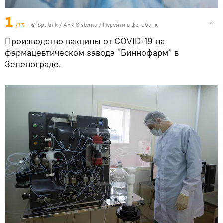
1
/13
© Sputnik / AFK Sistema
/
Перейти в фотобанк
Производство вакцины от COVID-19 на
фармацевтическом заводе "Биннофарм" в
Зеленограде.