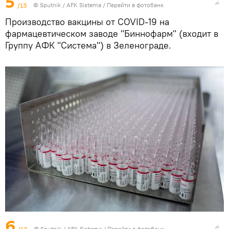
5
/13
© Sputnik / AFK Sistema
/
Перейти в фотобанк
Производство вакцины от COVID-19 на
фармацевтическом заводе "Биннофарм" (входит в
Группу АФК "Система") в Зеленограде.
6
© Sputnik / AFK Sistema
/
Перейти в фотобанк