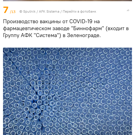
7
/13
© Sputnik / AFK Sistema
/
Перейти в фотобанк
Производство вакцины от COVID-19 на
фармацевтическом заводе "Биннофарм" (входит в
Группу АФК "Система") в Зеленограде.