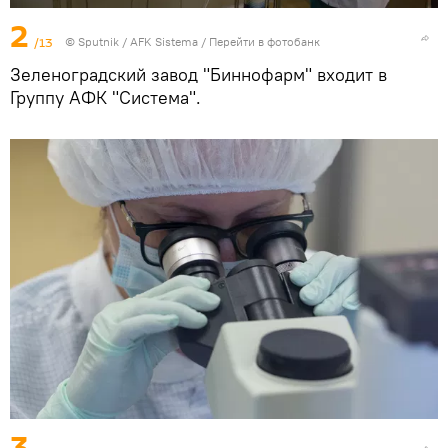
2
/13
© Sputnik / AFK Sistema
/
Перейти в фотобанк
Зеленоградский завод "Биннофарм" входит в
Группу АФК "Система".
3