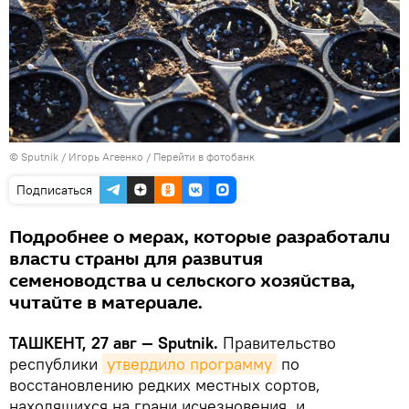
© Sputnik / Игорь Агеенко
/
Перейти в фотобанк
Подписаться
Подробнее о мерах, которые разработали
власти страны для развития
семеноводства и сельского хозяйства,
читайте в материале.
ТАШКЕНТ, 27 авг — Sputnik.
Правительство
республики
утвердило программу
по
восстановлению редких местных сортов,
находящихся на грани исчезновения, и