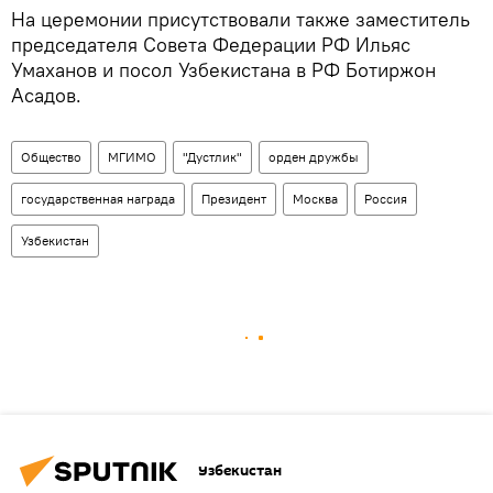
На церемонии присутствовали также заместитель
председателя Совета Федерации РФ Ильяс
Умаханов и посол Узбекистана в РФ Ботиржон
Асадов.
Общество
МГИМО
"Дустлик"
орден дружбы
государственная награда
Президент
Москва
Россия
Узбекистан
Узбекистан