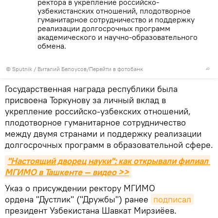
ректора в укрепление российско-
узбекистанских отношений, плодотворное
гуманитарное сотрудничество и поддержку
реализации долгосрочных программ
академического и научно-образовательного
обмена.
© Sputnik / Виталий Белоусов
/
Перейти в фотобанк
Государственная награда республики была
присвоена Торкунову за личный вклад в
укрепление российско-узбекских отношений,
плодотворное гуманитарное сотрудничество
между двумя странами и поддержку реализации
долгосрочных программ в образовательной сфере.
"Настоящий дворец науки": как открывали филиал 
МГИМО в Ташкенте — видео >>
Указ о присуждении ректору МГИМО
ордена "Дустлик" ("Дружбы") ранее
подписал
президент Узбекистана Шавкат Мирзиёев.