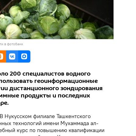
ти в фотобанк
оло 200 специалистов водного
спользовать геоинформационные
гии дистанционного зондирования
аммные продукты и последних
ре.
В Нукусском филиале Ташкентского
нных технологий имени Мухаммада ал-
чебный курс по повышению квалификации