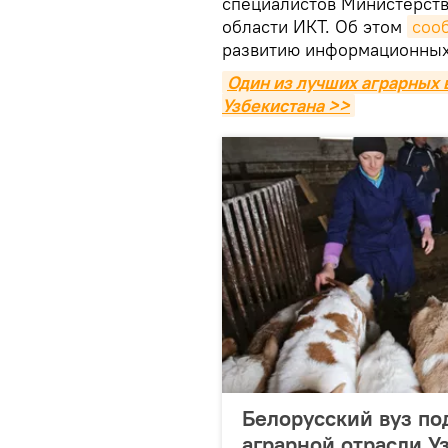
специалистов Министерства
области ИКТ. Об этом
соо
развитию информационных
Один из лучших аграрных в
Узбекистана >>
Белорусский вуз по
аграрной отрасли У