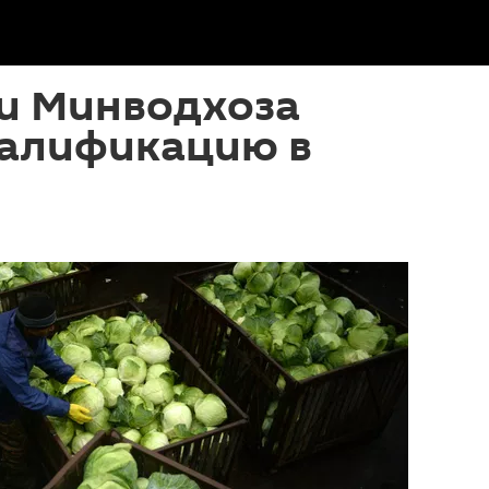
и Минводхоза
валификацию в