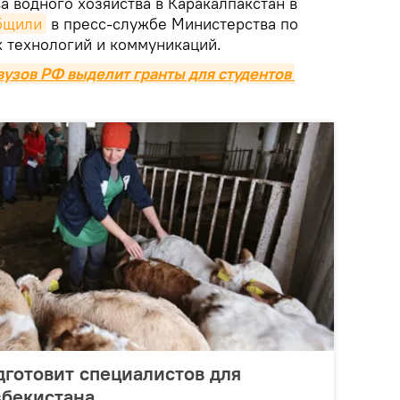
 водного хозяйства в Каракалпакстан в
бщили
в пресс-службе Министерства по
 технологий и коммуникаций.
узов РФ выделит гранты для студентов 
дготовит специалистов для
збекистана