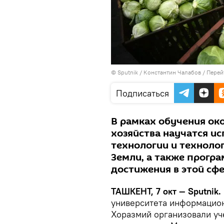
© Sputnik / Константин Чалабов
/
Перей
Подписаться
В рамках обучения ок
хозяйства научатся и
технологии и техноло
Земли, а также прогр
достижения в этой сфе
ТАШКЕНТ, 7 окт — Sputnik.
университета информацио
Хоразмий организовали у