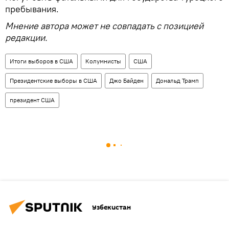
пребывания.
Мнение автора может не совпадать с позицией
редакции.
Итоги выборов в США
Колумнисты
США
Президентские выборы в США
Джо Байден
Дональд Трамп
президент США
Узбекистан