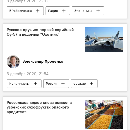
3 декабря 2020, 22:12
В Узбекистане
Радио
Экономика
Россия
Узбекистан
Ташкентский металлургический завод
Русское оружие: первый серийный
Су-57 и ведомый "Охотник"
АО "Российский экспортный центр"
Александр Хроленко
3 декабря 2020, 21:54
Колумнисты
Россия
оружие
Россельхознадзор снова выявил в
узбекских сухофруктах опасного
вредителя