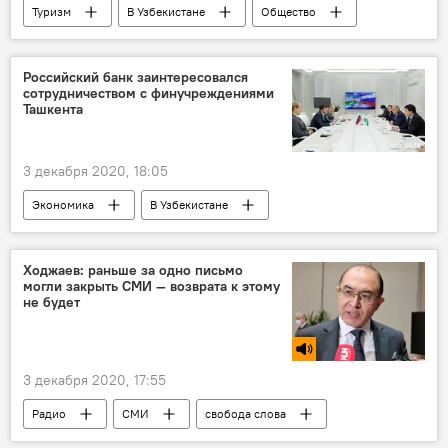
Туризм
В Узбекистане
Общество
UzAirways
Нур-Султан
Авиасообщение
восстановление
Российский банк заинтересовался
сотрудничеством с финучреждениями
рейсы
Ташкента
3 декабря 2020, 18:05
Экономика
В Узбекистане
Узбекистан
банки
Экономика
сотрудничество
Инвестиции
Ходжаев: раньше за одно письмо
могли закрыть СМИ — возврата к этому
Россия
не будет
3 декабря 2020, 17:55
Радио
СМИ
свобода слова
Асаджон Ходжаев
мнение эксперта