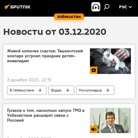
РУС
Узбекистан
Новости от 03.12.2020
Живой комочек счастья: Ташкентский
зоопарк устроил праздник детям-
инвалидам
3 декабря 2020, 22:51
В Узбекистане
Видео
Мультимедиа
Общество
Ташкент
Зоопарк
дети
благотворительность
Гусаков о том, насколько запуск ТМЗ в
Узбекистане расширит связи с
Россией