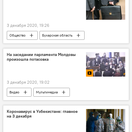
3 декабря 2020, 19:26
Общество
Бухарская область
Хокимият
назначение
кадры
хоким
На заседании парламента Молдовы
произошла потасовка
3 декабря 2020, 19:02
Видео
Мультимедиа
Коронавирус в Узбекистане: главное
на 3 декабря