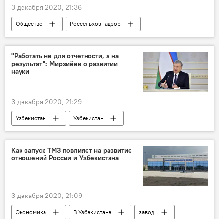
3 декабря 2020, 21:36
Общество
Россельхознадзор
Россельхознадзор
Россия
Узбекистан
Узбекистан
овощи
"Работать не для отчетности, а на
результат": Мирзиёев о развитии
Сухофрукты
науки
3 декабря 2020, 21:29
Узбекистан
Узбекистан
Шавкат Мирзиёев
Шавкат Мирзиёев
Инновации
Наука
Политика
Как запуск ТМЗ повлияет на развитие
отношений России и Узбекистана
3 декабря 2020, 21:09
Экономика
В Узбекистане
завод