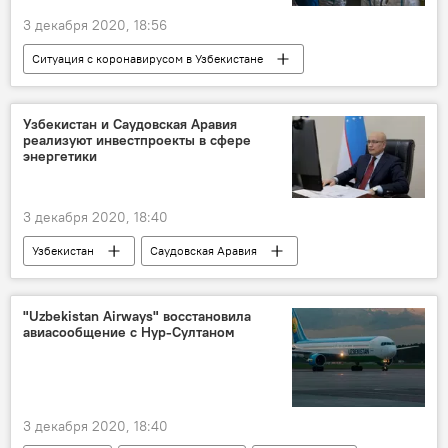
3 декабря 2020, 18:56
Ситуация с коронавирусом в Узбекистане
Общество
Коронавирус COVID-19
Карантин
пандемия
Узбекистан
Узбекистан и Саудовская Аравия
реализуют инвестпроекты в сфере
Узбекистан
энергетики
3 декабря 2020, 18:40
Узбекистан
Саудовская Аравия
товарооборот
Экономика
Торговля
энергетика
Политика
"Uzbekistan Airways" восстановила
авиасообщение с Нур-Султаном
3 декабря 2020, 18:40