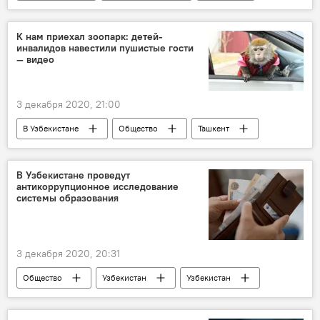
Ташкентский металлургический завод
Ташкент
Узбекистан
Россия
К нам приехал зоопарк: детей-
инвалидов навестили пушистые гости
— видео
3 декабря 2020, 21:00
В Узбекистане
Общество
Ташкент
Зоопарк
дети
благотворительность
В Узбекистане проведут
антикоррупционное исследование
системы образования
3 декабря 2020, 20:31
Общество
Узбекистан
Узбекистан
Коррупция
борьба с коррупцией