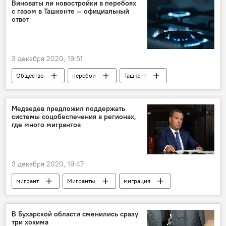
Образование
Виноваты ли новостройки в перебоях
с газом в Ташкенте — официальный
Общенациональное движение "Юксалиш"
ответ
3 декабря 2020, 19:51
Общество
перебои
Ташкент
комментарий
газ
Медведев предложил поддержать
системы соцобеспечения в регионах,
где много мигрантов
3 декабря 2020, 19:47
мигрант
Мигранты
миграция
трудовые мигранты
Россия
Дмитрий Медведев
В Бухарской области сменились сразу
три хокима