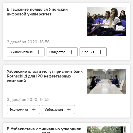
В Ташкенте появился Японский
цифровой университет
3 декабря 2020, 16:56
В Узбекистане
Общество
Япония
Узбекистан
цифровые технологии
ВУЗ
Узбекские власти могут привлечь банк
Rothschild для IPO нефтегазовых
компаний
3 декабря 2020, 16:53
Экономика
Узбекистан
нефтегазовая отрасль
Банк Rothschild
Министерство энергетики Узбекистана
В Узбекистане официально утвердили