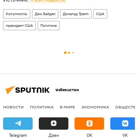
Колумнисты
Джо Байден
Дональд Трамп
США
президент США
Политика
Узбекистан
НОВОСТИ
ПОЛИТИКА
В МИРЕ
ЭКОНОМИКА
ОБЩЕСТВ
Telegram
Дзен
OK
VK