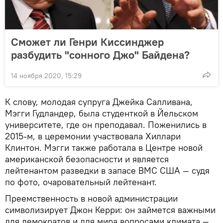
Сможет ли Генри Киссинджер
разбудить "сонного Джо" Байдена?
14 ноября 2020, 15:29
К слову, молодая супруга Джейка Салливана,
Мэгги Гудландер, была студенткой в Йельском
университете, где он преподавал. Поженились в
2015-м, в церемонии участвовала Хиллари
Клинтон. Мэгги также работала в Центре новой
американской безопасности и является
лейтенантом разведки в запасе ВМС США — судя
по фото, очаровательный лейтенант.
Преемственность в новой администрации
символизирует Джон Керри: он займется важными
для демократов и для мира вопросами климата —