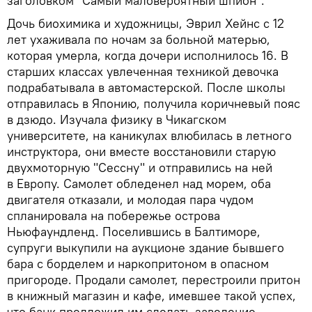
заголовком "Самый маловероятный шпион".
Дочь биохимика и художницы, Эврил Хейнс с 12
лет ухаживала по ночам за больной матерью,
которая умерла, когда дочери исполнилось 16. В
старших классах увлеченная техникой девочка
подрабатывала в автомастерской. После школы
отправилась в Японию, получила коричневый пояс
в дзюдо. Изучала физику в Чикагском
университете, на каникулах влюбилась в летного
инструктора, они вместе восстановили старую
двухмоторную "Сессну" и отправились на ней
в Европу. Самолет обледенел над морем, оба
двигателя отказали, и молодая пара чудом
спланировала на побережье острова
Ньюфаундленд. Поселившись в Балтиморе,
супруги выкупили на аукционе здание бывшего
бара с борделем и наркопритоном в опасном
пригороде. Продали самолет, перестроили притон
в книжный магазин и кафе, имевшее такой успех,
что банк предложил им сделать заведение