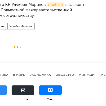
тр КР Улукбек Марипов
прибыл
в Ташкент
ии Совместной межправительственной
у сотрудничеству.
тан
Улукбек Марипов
ТИКА
В МИРЕ
ЭКОНОМИКА
ОБЩЕСТВО
МИГРАЦИЯ
КУ
Rutube
Макс