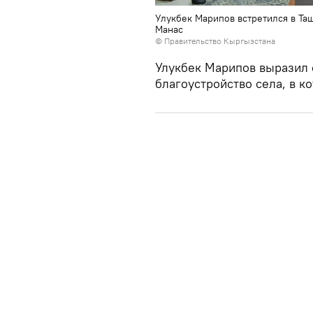
Улукбек Марипов встретился в Та
Манас
©
Правительство Кыргызстана
Улукбек Марипов выразил 
благоустройство села, в 