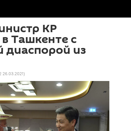
инистр КР
 в Ташкенте с
й диаспорой из
2 26.03.2021
)