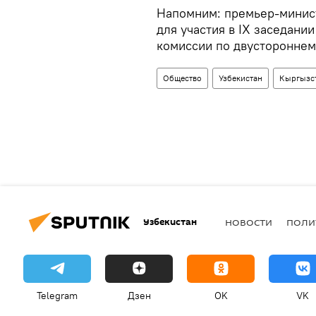
Напомним: премьер-минис
для участия в IX заседан
комиссии по двустороннем
Общество
Узбекистан
Кыргызс
Узбекистан
НОВОСТИ
ПОЛИ
Telegram
Дзен
OK
VK