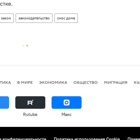
стке.
 закон
законодательство
снос дома
ТИКА
В МИРЕ
ЭКОНОМИКА
ОБЩЕСТВО
МИГРАЦИЯ
КУ
Rutube
Макс
а конфиденциальности
Политика использования Cookie
Прави