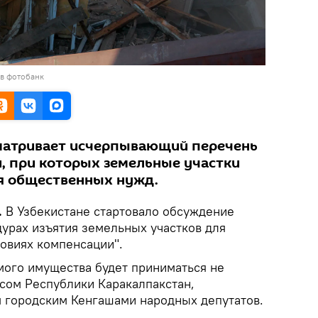
 в фотобанк
матривает исчерпывающий перечень
, при которых земельные участки
я общественных нужд.
.
В Узбекистане стартовало обсуждение
урах изъятия земельных участков для
овиях компенсации".
ого имущества будет приниматься не
сом Республики Каракалпакстан,
 городским Кенгашами народных депутатов.