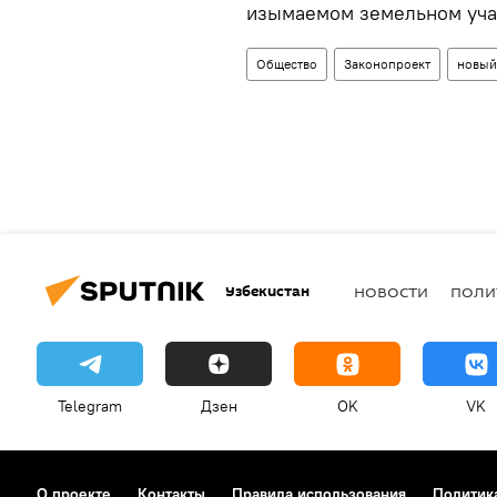
изымаемом земельном уча
Общество
Законопроект
новый
Узбекистан
НОВОСТИ
ПОЛИ
Telegram
Дзен
OK
VK
О проекте
Контакты
Правила использования
Политик