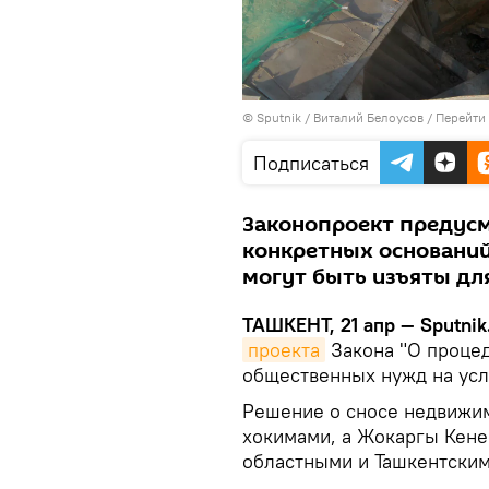
© Sputnik / Виталий Белоусов
/
Перейти
Подписаться
Законопроект предус
конкретных оснований
могут быть изъяты дл
ТАШКЕНТ, 21 апр — Sputnik
проекта
Закона "О процед
общественных нужд на усл
Решение о сносе недвижим
хокимами, а Жокаргы Кене
областными и Ташкентским