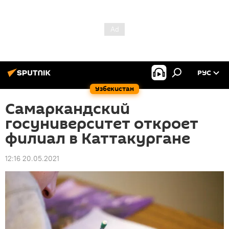
РУС
Узбекистан
Самаркандский
госуниверситет откроет
филиал в Каттакургане
12:16 20.05.2021