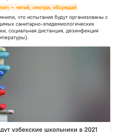
gram — читай, смотри, обсуждай
мнили, что испытания будут организованы с
димых санитарно-эпидемиологических
ки, социальная дистанция, дезинфекция
мпературы).
дут узбекские школьники в 2021