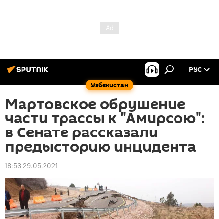
РУС
Узбекистан
Мартовское обрушение
части трассы к "Амирсою":
в Сенате рассказали
предысторию инцидента
18:53 29.05.2021