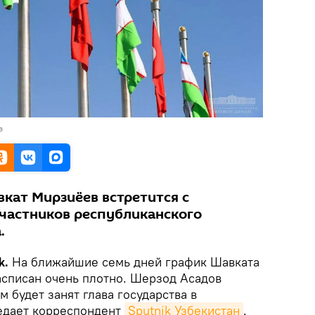
а
кат Мирзиёев встретится с
частников республиканского
.
k.
На ближайшие семь дней график Шавката
списан очень плотно. Шерзод Асадов
м будет занят глава государства в
едает корреспондент
Sputnik Узбекистан
.