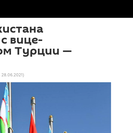
кистана
 с вице-
ом Турции —
8 28.06.2021
)