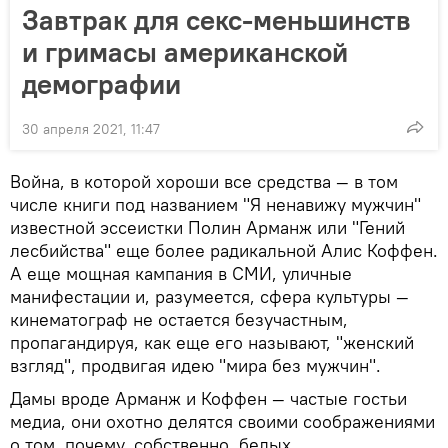
Завтрак для секс-меньшинств
и гримасы американской
демографии
30 апреля 2021, 11:47
Война, в которой хороши все средства — в том
числе книги под названием "Я ненавижу мужчин"
известной эссеистки Полин Арманж или "Гений
лесбийства" еще более радикальной Алис Коффен.
А еще мощная кампания в СМИ, уличные
манифестации и, разумеется, сфера культуры —
кинематограф не остается безучастным,
пропагандируя, как еще его называют, "женский
взгляд", продвигая идею "мира без мужчин".
Дамы вроде Арманж и Коффен — частые гостьи
медиа, они охотно делятся своими соображениями
о том, почему, собственно, белых