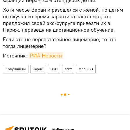
Франции Веран, сам отец двоих детей.
Хотя месье Веран и разошелся с женой, по детям
он скучал во время карантина настолько, что
предложил своей экс-супруге привезти их в
Париж, переведя на дистанционное обучение.
Если это не первостатейное лицемерие, то что
тогда лицемерие?
Источник:
РИА Новости
Колумнисты
Париж
ЭКО
лгбт
Франция
Узбекистан