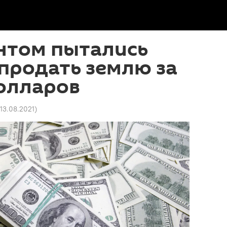
нтом пытались
продать землю за
олларов
 13.08.2021
)