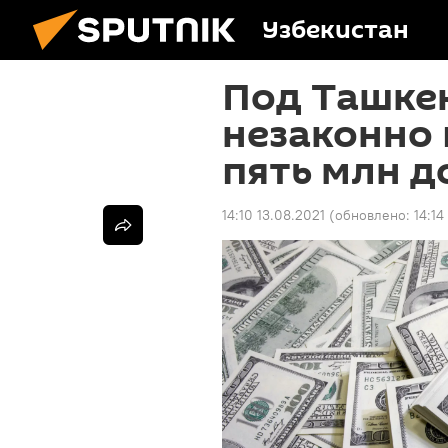
Узбекистан
Под Ташке
незаконно 
пять млн д
14:10 13.08.2021
(обновлено:
14:14