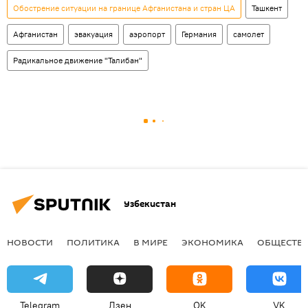
Обострение ситуации на границе Афганистана и стран ЦА
Ташкент
Афганистан
эвакуация
аэропорт
Германия
самолет
Радикальное движение "Талибан"
Узбекистан
НОВОСТИ
ПОЛИТИКА
В МИРЕ
ЭКОНОМИКА
ОБЩЕСТВ
Telegram
Дзен
OK
VK