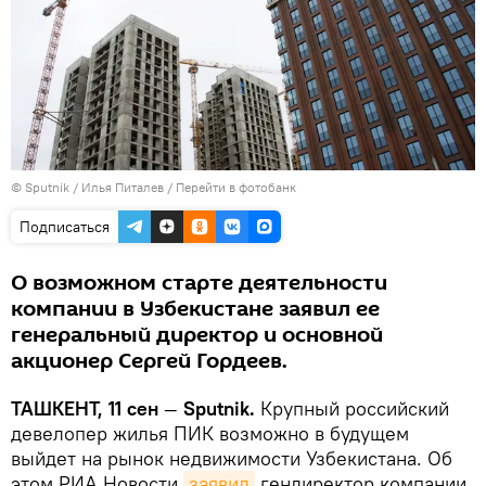
© Sputnik / Илья Питалев
/
Перейти в фотобанк
Подписаться
О возможном старте деятельности
компании в Узбекистане заявил ее
генеральный директор и основной
акционер Сергей Гордеев.
ТАШКЕНТ, 11 сен
—
Sputnik.
Крупный российский
девелопер жилья ПИК возможно в будущем
выйдет на рынок недвижимости Узбекистана. Об
этом РИА Новости
заявил
гендиректор компании