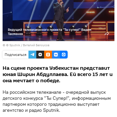
видео
Ведущий телевизионного проекта "Ты супер!" Вадим
Такменев
© © Sputnik / Виталий Белоусов
Подписаться
На сцене проекта Узбекистан представит
юная Ширин Абдуллаева. Ей всего 15 лет и
она мечтает о победе.
На российском телеканале - очередной выпуск
детского конкурса "Ты Супер!", информационным
партнером которого традиционно выступает
агентство и радио Sputnik.