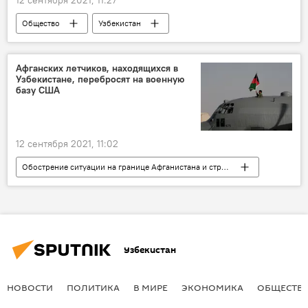
12 сентября 2021, 11:27
Общество
Узбекистан
Министерство здравоохранения Узбекистана
вакцина AstraZeneca
Афганских летчиков, находящихся в
Узбекистане, перебросят на военную
Вакцинация от COVID-19 в Узбекистане
базу США
12 сентября 2021, 11:02
Обострение ситуации на границе Афганистана и стран ЦА
Узбекистан
Афганистан
эвакуация
летчик
Узбекистан
НОВОСТИ
ПОЛИТИКА
В МИРЕ
ЭКОНОМИКА
ОБЩЕСТВ