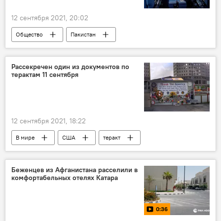
12 сентября 2021, 20:02
Общество
Пакистан
Авиакомпания Uzbekistan Airways
сотрудничество
пилоты
Рассекречен один из документов по
терактам 11 сентября
12 сентября 2021, 18:22
В мире
США
теракт
Джо Байден
Беженцев из Афганистана расселили в
комфортабельных отелях Катара
0:36