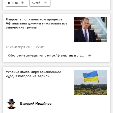
В мире
Китай
Коронавирус COVID-19
Лавров: в политическом процессе
Афганистана должны участвовать все
этнические группы
12 сентября 2021, 15:05
Обострение ситуации на границе Афганистана и стран ЦА
Узбекистан
Сергей Лавров
Афганистан
Украина явила миру авиационное
чудо, в которое не верили
Валерий Михайлов