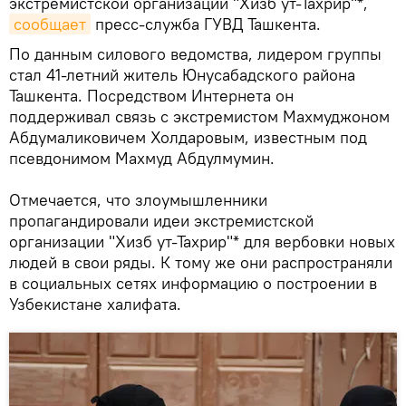
экстремистской организации "Хизб ут-Тахрир"*,
сообщает
пресс-служба ГУВД Ташкента.
По данным силового ведомства, лидером группы
стал 41-летний житель Юнусабадского района
Ташкента. Посредством Интернета он
поддерживал связь с экстремистом Махмуджоном
Абдумаликовичем Холдаровым, известным под
псевдонимом Махмуд Абдулмумин.
Отмечается, что злоумышленники
пропагандировали идеи экстремистской
организации "Хизб ут-Тахрир"* для вербовки новых
людей в свои ряды. К тому же они распространяли
в социальных сетях информацию о построении в
Узбекистане халифата.