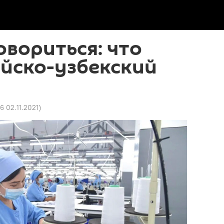
вориться: что
йско-узбекский
6 02.11.2021
)