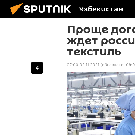
Узбекистан
Проще дого
ждет росси
текстиль
07:00 02.11.2021
(обновлено:
09:0