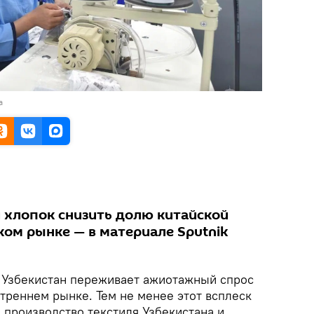
а
й хлопок снизить долю китайской
ком рынке — в материале Sputnik
Узбекистан переживает ажиотажный спрос
треннем рынке. Тем не менее этот всплеск
 производство текстиля Узбекистана и