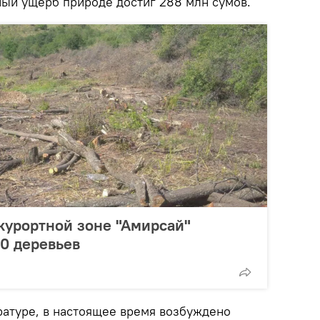
ный ущерб природе достиг 288 млн сумов.
 курортной зоне "Амирсай"
0 деревьев
ратуре, в настоящее время возбуждено