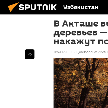
Узбекистан
В Акташе 
деревьев 
накажут по
11:50 12.11.2021
(обновлено:
21:39 