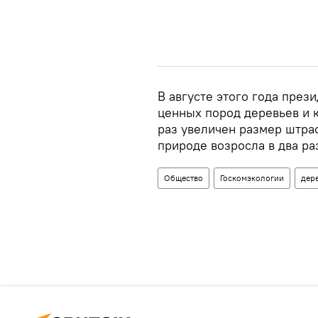
В августе этого года през
ценных пород деревьев и к
раз увеличен размер штра
природе возросла в два ра
Общество
Госкомэкологии
дер