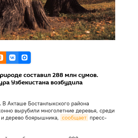
ироде составил 288 млн сумов.
ура Узбекистана возбудила
.
В Акташе Бостанлыкского района
конно вырубили многолетние деревья, среди
я и дерево боярышника,
сообщает
пресс-