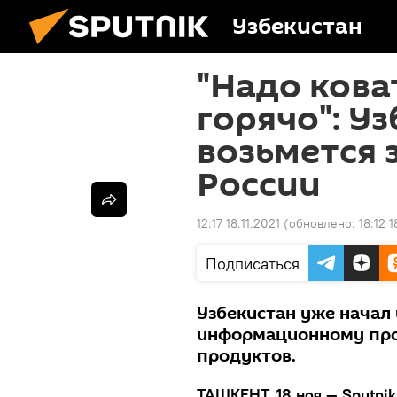
Узбекистан
"Надо кова
горячо": У
возьмется 
России
12:17 18.11.2021
(обновлено:
18:12 1
Подписаться
Узбекистан уже начал
информационному про
продуктов.
ТАШКЕНТ, 18 ноя — Sputnik