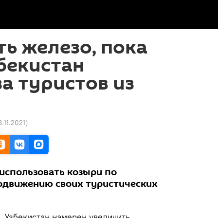
ть железо, пока
збекистан
за туристов из
8.11.2021
)
 использовать козыри по
движению своих туристических
.
Узбекистан намерен увеличить