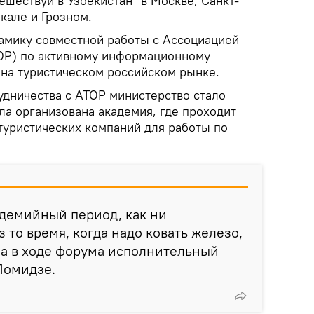
шествуй в Узбекистан" в Москве, Санкт-
кале и Грозном.
амику совместной работы с Ассоциацией
ОР) по активному информационному
на туристическом российском рынке.
рудничества с АТОР министерство стало
ла организована академия, где проходит
туристических компаний для работы по
ндемийный период, как ни
з то время, когда надо ковать железо,
ала в ходе форума исполнительный
Ломидзе.