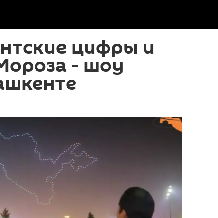
антские цифры и
Мороза - шоу
ашкенте