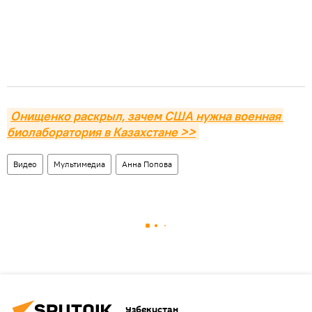
Онищенко раскрыл, зачем США нужна военная 
биолаборатория в Казахстане >>
Видео
Мультимедиа
Анна Попова
Узбекистан