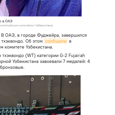
о в ОАЭ
лимпийским комитетом Узбекистана
.
В ОАЭ, в городе Фуджейра, завершился
 тхэквондо. Об этом
сообщили
в
 комитете Узбекистана.
 тхэквондо (WT) категории G-2 Fujairah
рной Узбекистана завоевали 7 медалей: 4
 бронзовые.