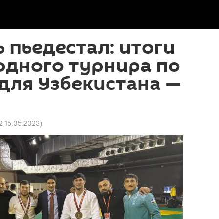
ь пьедестал: итоги
дного турнира по
для Узбекистана —
2 15.05.2023
)