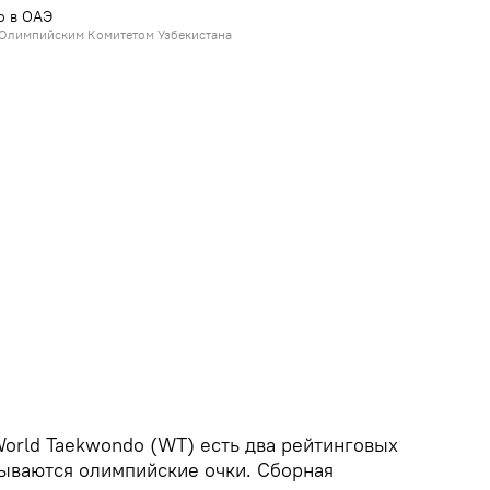
о в ОАЭ
Олимпийским Комитетом Узбекистана
orld Taekwondo (WT) есть два рейтинговых
рываются олимпийские очки. Сборная