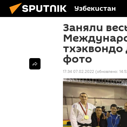
Узбекистан
Заняли вес
Междунаро
тхэквондо 
фото
17:34 07.02.2022
(обновлено:
14:5