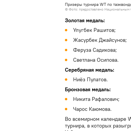
Призеры турнира WT по таэквонд
©
Фото: предоставлено Национальным 
Золотая медаль:
Улугбек Рашитов;
Жасурбек Джайсунов;
Феруза Садикова;
Светлана Осипова.
Серебряная медаль:
Ниёз Пулатов.
Бронзовая медаль:
Никита Рафалович;
Чарос Каюмова.
Во всемирном календаре W
турнира, в которых разыг