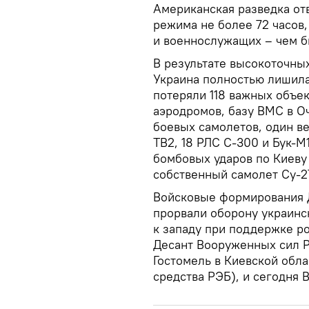
Американская разведка от
режима не более 72 часов,
и военнослужащих – чем б
В результате высокоточных
Украина полностью лишил
потеряли 118 важных объек
аэродромов, базу ВМС в Оч
боевых самолетов, один ве
TB2, 18 РЛС С-300 и Бук-М
бомбовых ударов по Киеву
собственный самолет Су-2
Войсковые формирования 
прорвали оборону украинск
к западу при поддержке р
Десант Вооруженных сил Р
Гостомель в Киевской обла
средства РЭБ), и сегодня 