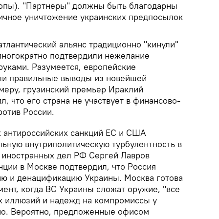
ропы). "Партнеры" должны быть благодарны
ичное уничтожение украинских предпосылок
тлантический альянс традиционно "кинули"
многократно подтвердили нежелание
руками. Разумеется, европейские
ли правильные выводы из новейшей
имеру, грузинский премьер Ираклий
л, что его страна не участвует в финансово-
ротив России.
 антироссийских санкций ЕС и США
льную внутриполитическую турбулентность в
 иностранных дел РФ Сергей Лавров
нции в Москве подтвердил, что Россия
ю и денацификацию Украины. Москва готова
ент, когда ВС Украины сложат оружие, "все
х иллюзий и надежд на компромиссы у
но. Вероятно, предложенные офисом