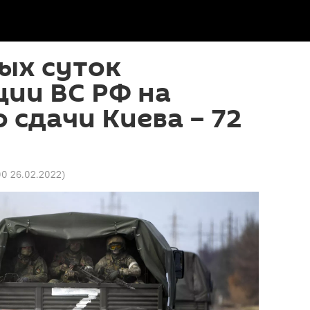
ых суток
ии ВС РФ на
 сдачи Киева – 72
00 26.02.2022
)