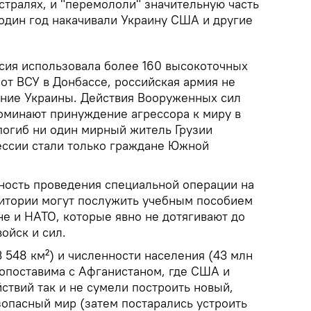
стралях, и "перемололи" значительную часть
один год накачивали Украину США и другие
сия использовала более 160 высокоточных
 от ВСУ в Донбассе, российская армия не
ние Украины. Действия Вооруженных сил
оминают принуждение агрессора к миру в
 погиб ни один мирный житель Грузии
ессии стали только граждане Южной
вность проведения специальной операции на
итории могут послужить учебным пособием
не и НАТО, которые явно не дотягивают до
ойск и сил.
3 548 км²) и численности населения (43 млн
сопоставима с Афганистаном, где США и
ствий так и не сумели построить новый,
опасный мир (затем постарались устроить