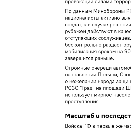
провокаций силами террор
По данным Минобороны РФ
националисты активно выя
солдат, а в случае решени
рубежей действуют в качес
отступающих сослуживцев.
бесконтрольно раздает ор
мобилизация сроком на 90
завершится раньше.
Огромные очереди автомоб
направлении Польши, Слов
о нежелании народа защищ
РСЗО "Град" на площади Ш
использует мирное населе
преступления.
Масштаб и последс
Войска РФ в первые же час