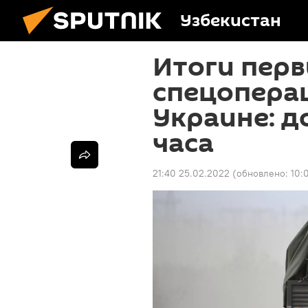
Узбекистан
Итоги перв
спецоперац
Украине: до
часа
21:40 25.02.2022
(обновлено:
10: