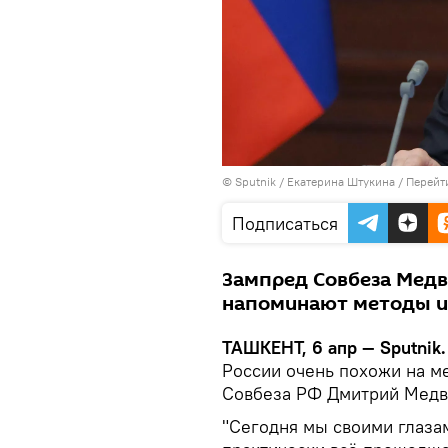
© Sputnik / Екатерина Штукина
/
Перейт
Подписаться
Зампред Совбеза Медв
напоминают методы и
ТАШКЕНТ, 6 апр — Sputnik
России очень похожи на м
Совбеза РФ Дмитрий Медв
"Сегодня мы своими глаза