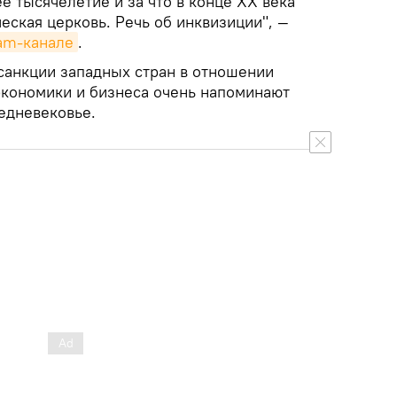
 тысячелетие и за что в конце XX века
еская церковь. Речь об инквизиции", —
ram-канале
.
санкции западных стран в отношении
 экономики и бизнеса очень напоминают
едневековье.