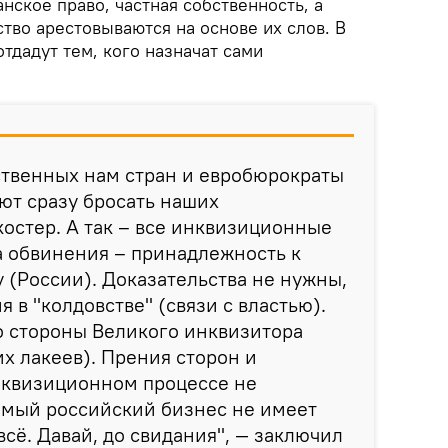
ское право, частная собственность, а
тво арестовываются на основе их слов. В
тдадут тем, кого назначат сами
твенных нам стран и евробюрократы
ают сразу бросать наших
остер. А так – все инквизиционные
а обвинения – принадлежность к
у (России). Доказательства не нужны,
 в "колдовстве" (связи с властью).
о стороны Великого инквизитора
х лакеев). Прения сторон и
нквизиционном процессе не
емый российский бизнес не имеет
 всё. Давай, до свидания", — заключил