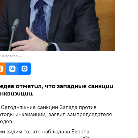
и в фотобанк
едев отметил, что западные санкции
нквизиции.
.
Сегодняшние санкции Запада против
етоды инквизиции, заявил зампредседателя
едев.
ми видим то, что наблюдала Европа