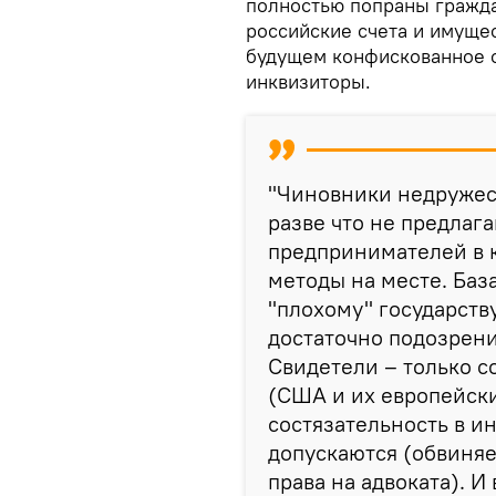
полностью попраны граждан
российские счета и имущес
будущем конфискованное о
инквизиторы.
"Чиновники недружес
разве что не предлаг
предпринимателей в к
методы на месте. Баз
"плохому" государств
достаточно подозрения
Свидетели – только с
(США и их европейски
состязательность в и
допускаются (обвиня
права на адвоката). И