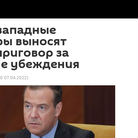
 западные
ры выносят
риговор за
ие убеждения
10 07.04.2022
)