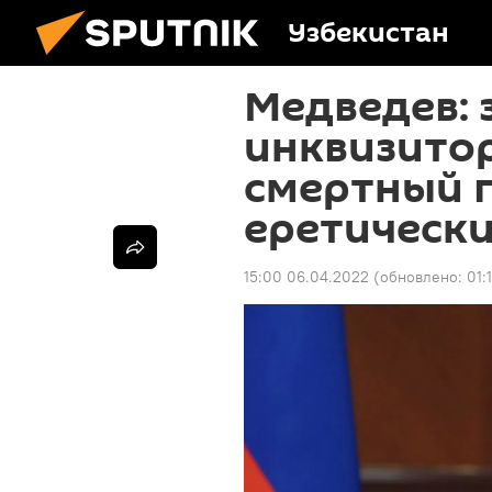
Узбекистан
Медведев:
инквизито
смертный п
еретическ
15:00 06.04.2022
(обновлено:
01: