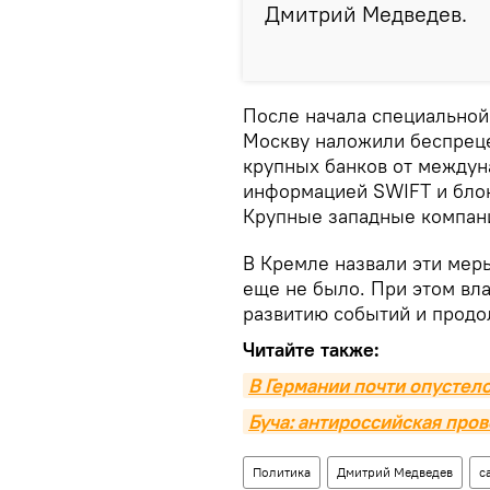
Дмитрий Медведев.
После начала специальной
Москву наложили беспрец
крупных банков от между
информацией SWIFT и бло
Крупные западные компани
В Кремле назвали эти мер
еще не было. При этом вла
развитию событий и продо
Читайте также:
В Германии почти опусте
Буча: антироссийская про
Политика
Дмитрий Медведев
с