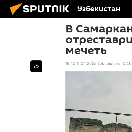
Узбекистан
В Самарка
отреставр
мечеть
16:40 11.04.2022
(обновлено:
02:0