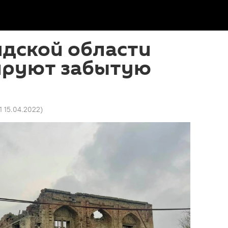
ндской области
ируют забытую
1 15.04.2022
)