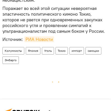
неонацистским.
Поражает во всей этой ситуации невероятная
эластичность политического кимоно Токио,
которое не рвется при одновременных закупках
российского угля и проявлении симпатий к
ультранационалистам под самым боком у России.
Источник:
РИА Новости
Колумнисты
Япония
Уголь
Токио
импорт
санкции
Эмбарго