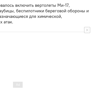
овалось включить вертолеты Ми-17,
аубицы, беспилотники береговой обороны и
азначающиеся для химической,
х атак.