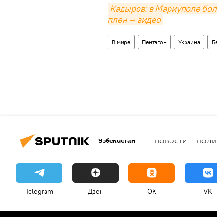
Кадыров: в Мариуполе бол
плен — видео
В мире
Пентагон
Украина
Б
Узбекистан
НОВОСТИ
ПОЛИ
Telegram
Дзен
OK
VK