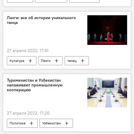
Украина
Киев
Делегация
визит
Лазги: все об истории уникального
танца
27 апреля 2022, 17:41
Культура
Лазги
танец
Туркменистан и Узбекистан
налаживают промышленную
кооперацию
27 апреля 2022, 17:20
Политика
Узбекистан
Туркменистан
товарооборот