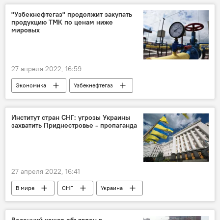
"Узбекнефтегаз" продолжит закупать
продукцию ТМК по ценам ниже
мировых
27 апреля 2022, 16:59
Экономика
Узбекнефтегаз
Трубная металлургическая компания (ТМК)
Институт стран СНГ: угрозы Украины
захватить Приднестровье - пропаганда
27 апреля 2022, 16:41
В мире
СНГ
Украина
пропаганда
захват
президент
офис
Весенний хашар объявлен в