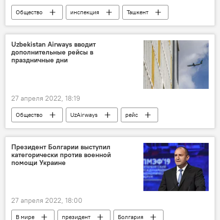
Общество
инспекция
Ташкент
Uzbekistan Airways вводит
дополнительные рейсы в
праздничные дни
27 апреля 2022, 18:19
Общество
UzAirways
рейс
праздничные дни
Узбекистан
полеты
маршрут
Президент Болгарии выступил
категорически против военной
помощи Украине
27 апреля 2022, 18:00
В мире
президент
Болгария