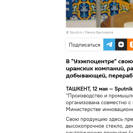
© Sputnik / Рамиз Бахтияров
Подписаться
В "Узэкпоцентре" сво
иранских компаний, р
добывающей, перера
ТАШКЕНТ, 12 мая — Sputnik
"Производство и промышл
организована совместно с
Министерстве инновационн
Свою продукцию здесь пре
высокопрочное стекло, де
синтетические покрытия (и