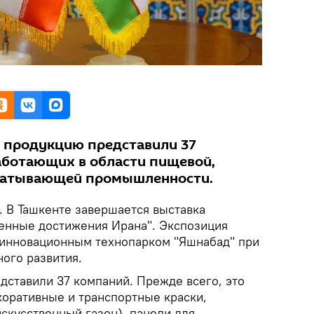
ю продукцию представили 37
аботающих в области пищевой,
батывающей промышленности.
. В Ташкенте завершается выставка
енные достижения Ирана". Экспозиция
 инновационным технопарком "Яшнабад" при
ого развития.
дставили 37 компаний. Прежде всего, это
коративные и транспортные краски,
скусственный газон), панели для