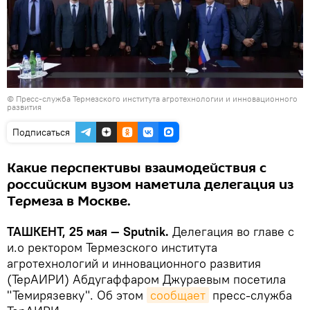
© Пресс-служба Термезского института агротехнологии и инновационного
развития
Подписаться
Какие перспективы взаимодействия с
российским вузом наметила делегация из
Термеза в Москве.
ТАШКЕНТ, 25 мая — Sputnik.
Делегация во главе с
и.о ректором Термезского института
агротехнологий и инновационного развития
(ТерАИРИ) Абдугаффаром Джураевым посетила
"Темирязевку". Об этом
сообщает
пресс-служба