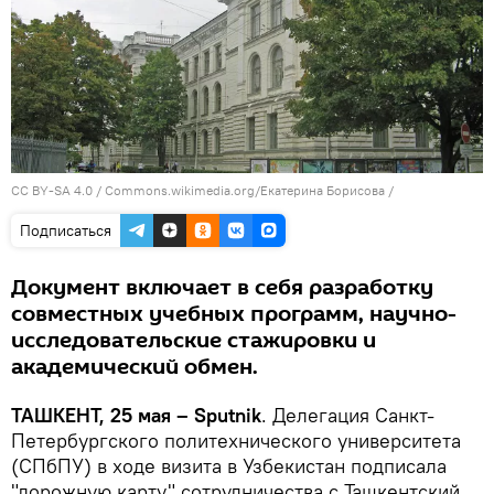
CC BY-SA 4.0
/
Commons.wikimedia.org/Екатерина Борисова
/
Подписаться
Документ включает в себя разработку
совместных учебных программ, научно-
исследовательские стажировки и
академический обмен.
ТАШКЕНТ, 25 мая – Sputnik
. Делегация Санкт-
Петербургского политехнического университета
(СПбПУ) в ходе визита в Узбекистан подписала
"дорожную карту" сотрудничества с Ташкентский