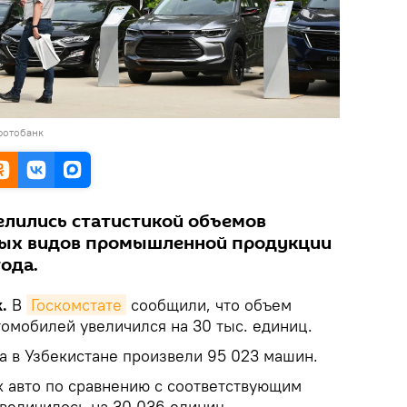
фотобанк
елились статистикой объемов
ных видов промышленной продукции
года.
k.
В
Госкомстате
сообщили, что объем
томобилей увеличился на 30 тыс. единиц.
а в Узбекистане произвели 95 023 машин.
 авто по сравнению с соответствующим
величилось на 30 036 единиц.