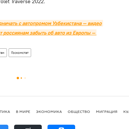
let Traverse 2022.
дничать с автопромом Узбекистана — видео
 россиянам забыть об авто из Европы — 
тан
Госкомстат
ТИКА
В МИРЕ
ЭКОНОМИКА
ОБЩЕСТВО
МИГРАЦИЯ
КУ