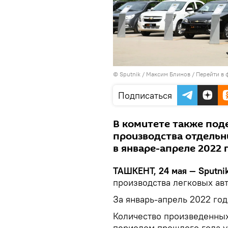
© Sputnik / Максим Блинов
/
Перейти в 
Подписаться
В комитете также под
производства отдель
в январе-апреле 2022 
ТАШКЕНТ, 24 мая — Sputni
производства легковых ав
За январь-апрель 2022 год
Количество произведенных
периодом прошлого года у