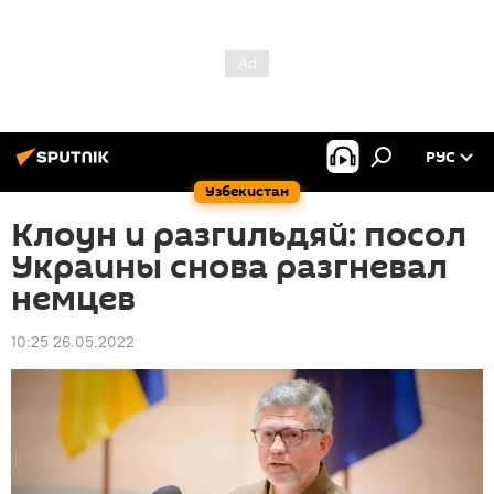
РУС
Узбекистан
Клоун и разгильдяй: посол
Украины снова разгневал
немцев
10:25 26.05.2022