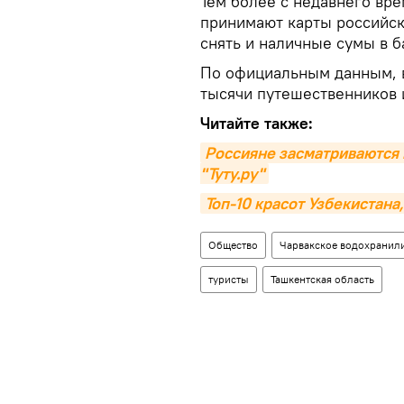
Тем более с недавнего вре
принимают карты российск
снять и наличные сумы в б
По официальным данным, в
тысячи путешественников 
Читайте также:
Россияне засматриваются н
"Туту.ру"
Топ-10 красот Узбекистана
Общество
Чарвакское водохранил
туристы
Ташкентская область