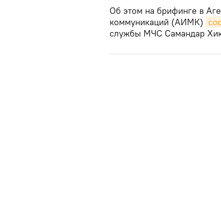
Об этом на брифинге в Аг
коммуникаций (АИМК)
со
службы МЧС Самандар Хик