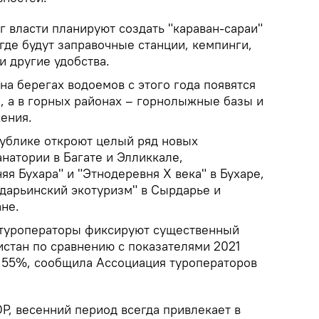
 власти планируют создать "караван-сараи"
где будут заправочные станции, кемпинги,
и другие удобства.
на берегах водоемов с этого года появятся
, а в горных районах – горнолыжные базы и
ения.
ублике откроют целый ряд новых
анатории в Багате и Элликкале,
яя Бухара" и "Этнодеревня Х века" в Бухаре,
рдарьинский экотуризм" в Сырдарье и
не.
 туроператоры фиксируют существенный
истан по сравнению с показателями 2021
о 55%, сообщила Ассоциация туроператоров
Р, весенний период всегда привлекает в