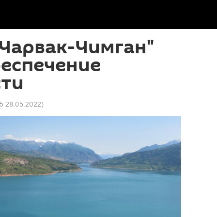
"Чарвак-Чимган"
беспечение
сти
25 28.05.2022
)