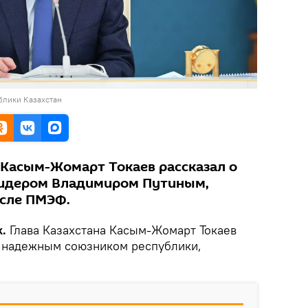
блики Казахстан
 Касым-Жомарт Токаев рассказал о
лидером Владимиром Путиным,
осле ПМЭФ.
k.
Глава Казахстана Касым-Жомарт Токаев
а надежным союзником республики,