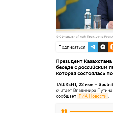
©
Официальный сайт Президента Респу
Подписаться
Президент Казахстана
беседе с российским 
которая состоялась п
ТАШКЕНТ, 22 июн – Sputni
считает Владимира Путин
сообщает
РИА Новости
.