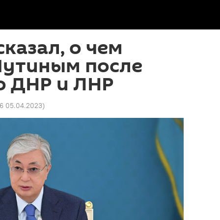
сказал, о чем
Путиным после
о ДНР и ЛНР
46 05.04.2023
)