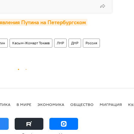
явления Путина на Петербургском 
тин
Касым-Жомарт Токаев
ЛНР
ДНР
Россия
ТИКА
В МИРЕ
ЭКОНОМИКА
ОБЩЕСТВО
МИГРАЦИЯ
КУ