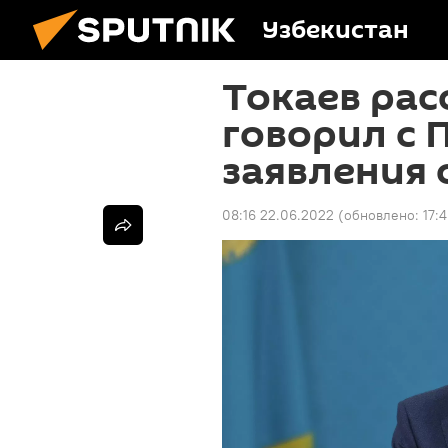
Узбекистан
Токаев рас
говорил с 
заявления 
08:16 22.06.2022
(обновлено:
17: