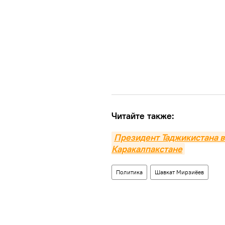
Читайте также:
Президент Таджикистана в
Каракалпакстане
Политика
Шавкат Мирзиёев