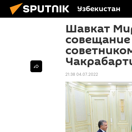
Узбекистан
Шавкат Ми
совещание 
советнико
Чакрабарт
21:38 04.07.2022