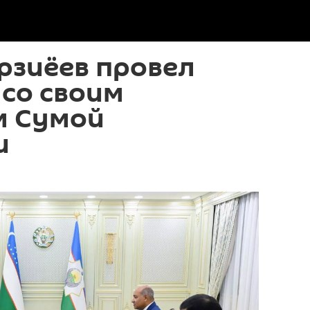
рзиёев провел
со своим
м Сумой
и