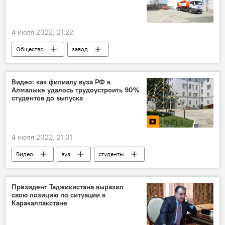
4 июля 2022, 21:22
Общество
завод
дизельное топливо
Видео: как филиалу вуза РФ в
Алмалыке удалось трудоустроить 90%
студентов до выпуска
4 июля 2022, 21:01
Видео
вуз
студенты
Алмалык
Алмалыкский филиал НИТУ "МИСиС"
Президент Таджикистана выразил
свою позицию по ситуации в
Каракалпакстане