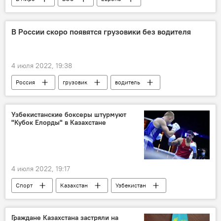
Оспа обезьян
В России скоро появятся грузовики без водителя
4 июля 2022, 19:38
Россия
грузовик
водитель
транспорт
Узбекистанские боксеры штурмуют
"Кубок Елорды" в Казахстане
4 июля 2022, 19:17
Спорт
Казахстан
Узбекистан
боксер
Бокс
Нур-Султан
Граждане Казахстана застряли на