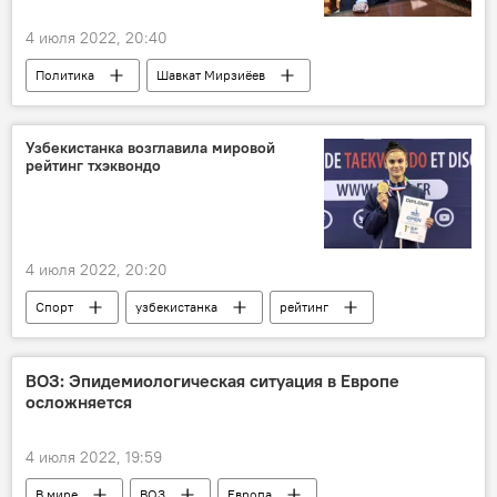
4 июля 2022, 20:40
Политика
Шавкат Мирзиёев
Таджикистан
Узбекистан
Каракалпакстан
Эмомали Рахмон
Узбекистанка возглавила мировой
рейтинг тхэквондо
переговоры
4 июля 2022, 20:20
Спорт
узбекистанка
рейтинг
ВОЗ: Эпидемиологическая ситуация в Европе
осложняется
4 июля 2022, 19:59
В мире
ВОЗ
Европа