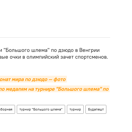
и "Большого шлема" по дзюдо в Венгрии
вые очки в олимпийский зачет спортсменов.
онат мира по дзюдо — фото
по медалям на турнире "Большого шлема" по 
сборная
турнир "Большого шлема"
турнир
Будапешт