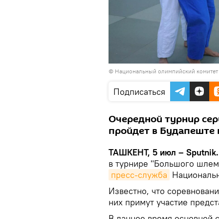
©
Национальный олимпийский комитет 
Подписаться
Очередной турнир сер
пройдет в Будапеште 
ТАШКЕНТ, 5 июл – Sputnik
в турнире "Большого шлем
пресс-служба
Национальн
Известно, что соревновани
них примут участие предст
В данное время основной с