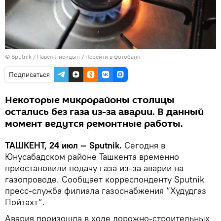
© Sputnik / Павел Лисицын
/
Перейти в фотобанк
Подписаться
Некоторые микрорайоны столицы
остались без газа из-за аварии. В данный
момент ведутся ремонтные работы.
ТАШКЕНТ, 24 июл — Sputnik.
Сегодня в
Юнусабадском районе Ташкента временно
приостановили подачу газа из-за аварии на
газопроводе. Сообщает корреспонденту Sputnik
пресс-служба филиала газоснабжения “Худудгаз
Пойтахт”.
Авария произошла в ходе дорожно-строительных