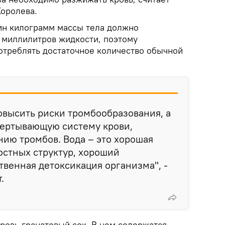
Королева.
дин килограмм массы тела должно
 миллилитров жидкости, поэтому
треблять достаточное количество обычной
повысить риски тромбообразования, а
вертывающую систему крови,
нию тромбов. Вода – это хорошая
остных структур, хороший
венная детоксикация организма", -
.
ровь гранатовый сок. В нем содержатся