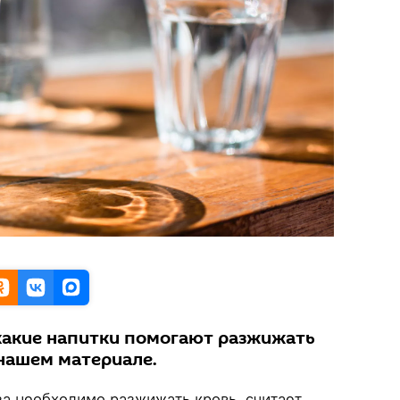
 какие напитки помогают разжижать
 нашем материале.
а необходимо разжижать кровь, считает