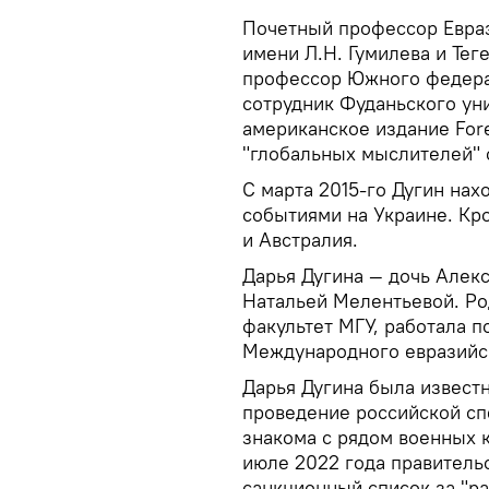
Почетный профессор Евраз
имени Л.Н. Гумилева и Те
профессор Южного федера
сотрудник Фуданьского уни
американское издание Fore
"глобальных мыслителей" 
С марта 2015-го Дугин нах
событиями на Украине. Кро
и Австралия.
Дарья Дугина — дочь Алек
Натальей Мелентьевой. Ро
факультет МГУ, работала 
Международного евразийс
Дарья Дугина была известн
проведение российской сп
знакома с рядом военных 
июле 2022 года правитель
санкционный список за "р