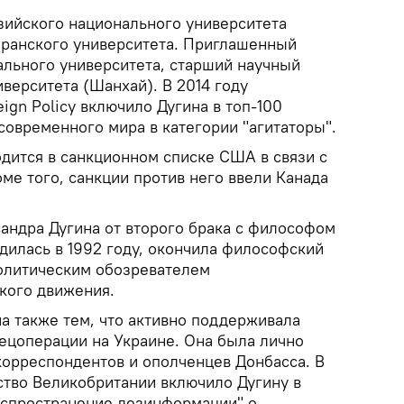
ийского национального университета
геранского университета. Приглашенный
льного университета, старший научный
верситета (Шанхай). В 2014 году
ign Policy включило Дугина в топ-100
современного мира в категории "агитаторы".
одится в санкционном списке США в связи с
ме того, санкции против него ввели Канада
сандра Дугина от второго брака с философом
дилась в 1992 году, окончила философский
политическим обозревателем
кого движения.
а также тем, что активно поддерживала
ецоперации на Украине. Она была лично
корреспондентов и ополченцев Донбасса. В
ство Великобритании включило Дугину в
аспространение дезинформации" о