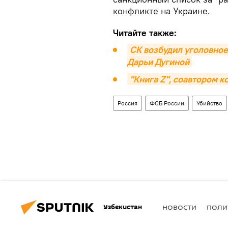
конфликте на Украине.
Читайте также:
СК возбудил уголовное
Дарьи Дугиной
"Книга Z", соавтором к
Россия
ФСБ России
Убийство
Узбекистан
НОВОСТИ
ПОЛИ