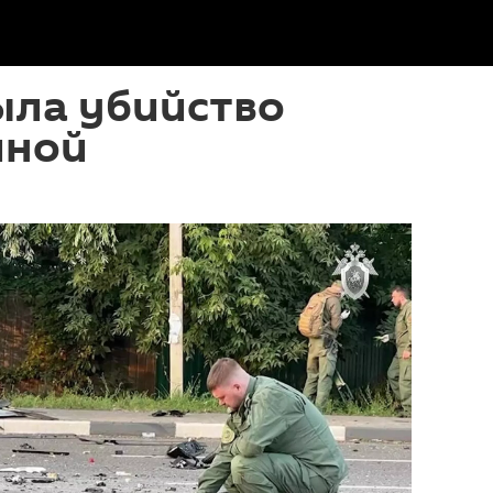
ыла убийство
иной