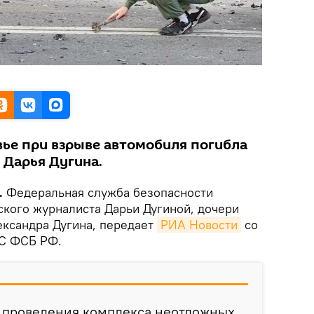
вье при взрыве автомобиля погибла
 Дарья Дугина.
.
Федеральная служба безопасности
ского журналиста Дарьи Дугиной, дочери
ександра Дугина, передает
РИА Новости
со
С ФСБ РФ.
е проведения комплекса неотложных